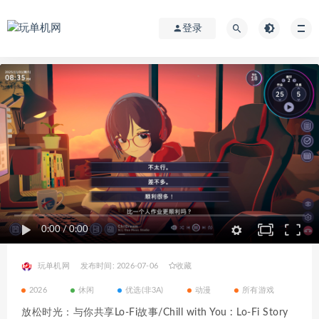
登录
0:00
/
0:00
玩单机网
发布时间: 2026-07-06
收藏
2026
休闲
优选(非3A)
动漫
所有游戏
放松时光：与你共享Lo-Fi故事/Chill with You : Lo-Fi Story