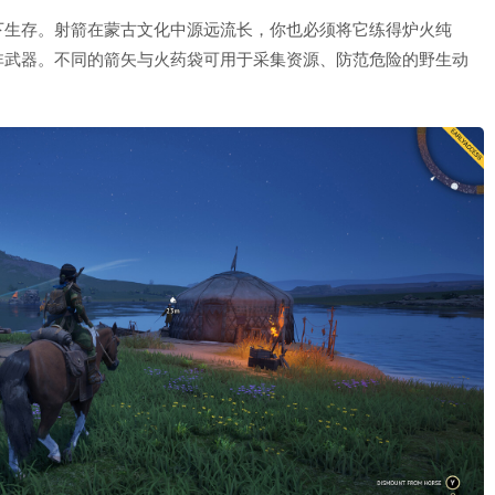
下生存。射箭在蒙古文化中源远流长，你也必须将它练得炉火纯
非武器。不同的箭矢与火药袋可用于采集资源、防范危险的野生动