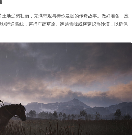
地
片土地辽阔壮丽，充满奇观与待你发掘的传奇故事。做好准备，应
规划运送路线，穿行广袤草原、翻越雪峰或横穿炽热沙漠，以确保