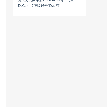
鬼灭之刃豪华版/Demon Slayer（全
DLCs）【正版账号*D加密】