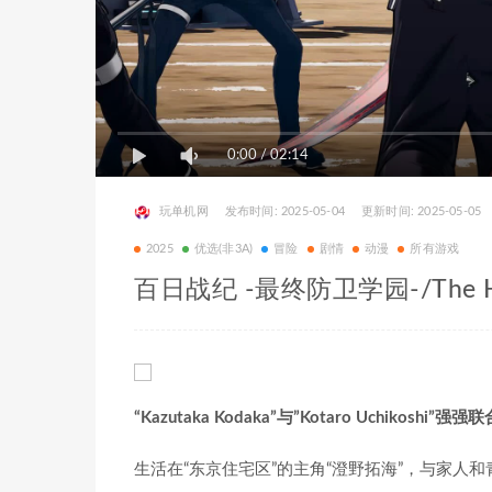
0:00
/
02:14
玩单机网
发布时间: 2025-05-04
更新时间: 2025-05-05
2025
优选(非3A)
冒险
剧情
动漫
所有游戏
百日战纪 -最终防卫学园-/The Hundr
“Kazutaka Kodaka”与”Kotaro Uchiko
生活在“东京住宅区”的主角“澄野拓海”，与家人