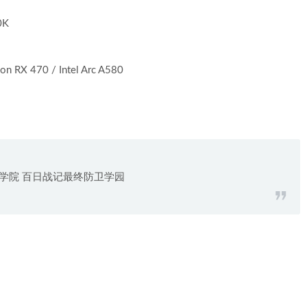
0K
n RX 470 / Intel Arc A580
学院 百日战记最终防卫学园