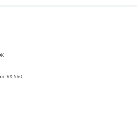
0K
on RX 560