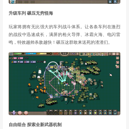
升级车列 碾压无穷怪海
玩家将拥有无比强大的车列战斗体系。让各条车列在激烈
的战役中迅速成长，满屏的枪火导弹、冰霜火海、电闪雷
鸣，特效越帅杀敌越快！碾压这群敢来送死的渣渣们。
自由组合 探索全新武器机制