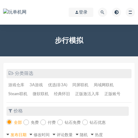
登录
步行模拟
分类筛选
游戏仓库
3A游戏
优选(非3A)
同屏联机
局域网联机
Steam联机
微软联机
经典怀旧
正版激活入库
正版账号
价格
全部
免费
付费
钻石免费
钻石优惠
发布日期
修改时间
评论数量
随机
热度