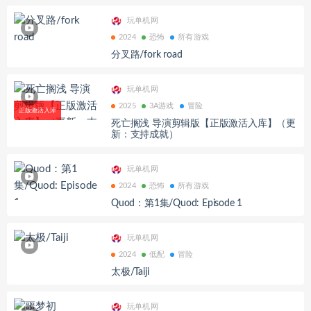
玩单机网
2024
恐怖
所有游戏
分叉路/fork road
玩单机网
2025
3A游戏
冒险
死亡搁浅 导演剪辑版【正版激活入库】（更
新：支持成就）
玩单机网
2024
恐怖
所有游戏
Quod：第1集/Quod: Episode 1
玩单机网
2024
低配
冒险
太极/Taiji
玩单机网