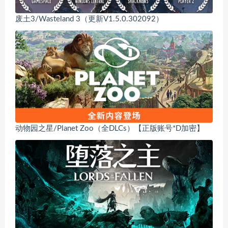
废土3/Wasteland 3（更新V1.5.0.302092）
动物园之星/Planet Zoo（全DLCs）【正版账号*D加密】