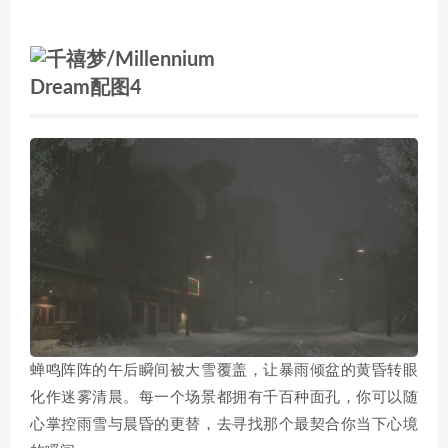
蝉鸣阵阵的午后瞬间被大雪覆盖，让暴雨倾盆的黄昏转眼
化作迷雾清晨。每一个场景都拥有千百种面孔，你可以随
心掌控雨雪与晨昏的更替，去寻找那个最契合你当下心境