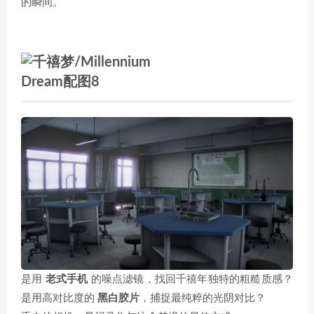
的瞬间。
是用
老式手机
的噪点滤镜，找回千禧年独特的粗糙质感？
是用高对比度的
黑白胶片
，捕捉最纯粹的光阴对比？