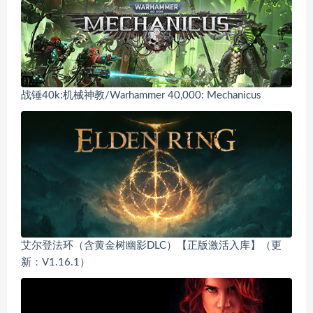
战锤40k:机械神教/Warhammer 40,000: Mechanicus
艾尔登法环（含黄金树幽影DLC）【正版激活入库】（更
新：V1.16.1）