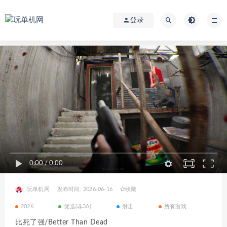
登录
0:00
/
0:00
玩单机网
发布时间: 2026-06-16
收藏
2026
优选(非3A)
射击
所有游戏
比死了强/Better Than Dead