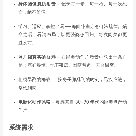
身体摄像复仇射击
– 记录每一步、每一枪、每一次死
亡，绝不留情。
学习、适应、掌控全局——每间斗室亦有打法规律。殒
命之后，看清布局，以更强姿态回归。每次闯关都更
胜从前。
照片级真实的香港
– 在经典动作片场景中杀出一条血
路：霓虹餐馆、地下夜店、幽暗巷道、天台黑窝。
粗粝暴烈的枪战——投身子弹乱飞的时刻，迅疾突进，
拳枪到肉。
电影化动作风格
– 灵感来自 80–90 年代的经典港产动
作片。
系统需求