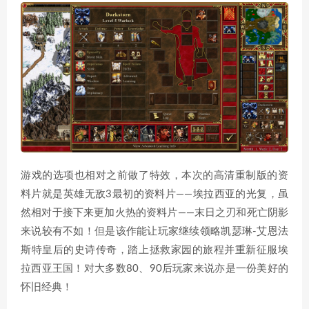
游戏的选项也相对之前做了特效，本次的高清重制版的资
料片就是英雄无敌3最初的资料片——埃拉西亚的光复，虽
然相对于接下来更加火热的资料片——末日之刃和死亡阴影
来说较有不如！但是该作能让玩家继续领略凯瑟琳-艾恩法
斯特皇后的史诗传奇，踏上拯救家园的旅程并重新征服埃
拉西亚王国！对大多数80、90后玩家来说亦是一份美好的
怀旧经典！