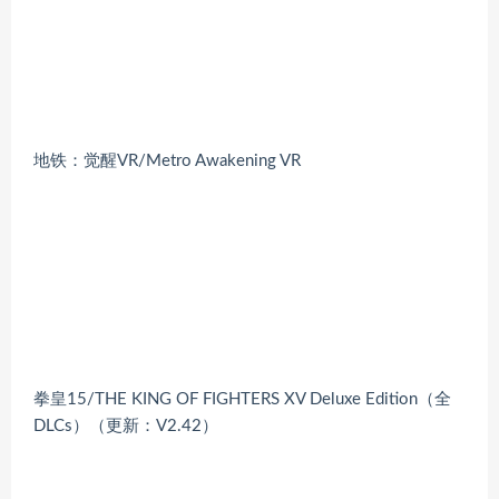
地铁：觉醒VR/Metro Awakening VR
拳皇15/THE KING OF FIGHTERS XV Deluxe Edition（全
DLCs）（更新：V2.42）