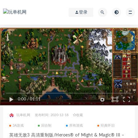
登录
0:00
/
01:11
玩单机网
发布时间: 2020-12-18
收藏
3A游戏
回合制
所有游戏
经典怀旧
英雄无敌3 高清重制版/Heroes® of Might & Magic® III –