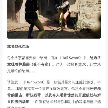
或者战死沙场
每个故事都需要有个结局，而在《Half Sword》中，
这通常
意味着掉脑袋（毫不夸张）
。作为一款模拟游戏，死亡就
是最终的结局……
请注意：《Half Sword》是一款极其暴力与血腥的游戏。毕
竟……我们确实有一位首席血腥效果官。你将会看到
粉碎颅
骨的重击、断肢残臂，以及令人毛骨悚然的开膛破肚与鲜
血四溅的场景
——而所有这些都与你和对手的武器与盔甲选