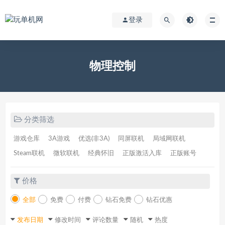
登录
物理控制
分类筛选
游戏仓库
3A游戏
优选(非3A)
同屏联机
局域网联机
Steam联机
微软联机
经典怀旧
正版激活入库
正版账号
价格
全部
免费
付费
钻石免费
钻石优惠
发布日期
修改时间
评论数量
随机
热度