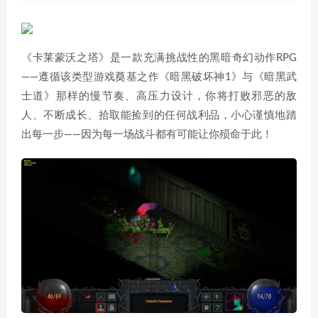
《卡莱蒙沃之塔》是一款充满挑战性的黑暗奇幻动作RPG
——遵循该类型游戏奠基之作《暗黑破坏神1》与《暗黑武
士道》那样的慢节奏、高压力设计，你将打败邪恶的敌
人、不断成长、拾取能捡到的任何战利品，小心谨慎地踏
出每一步——因为每一场战斗都有可能让你殒命于此！