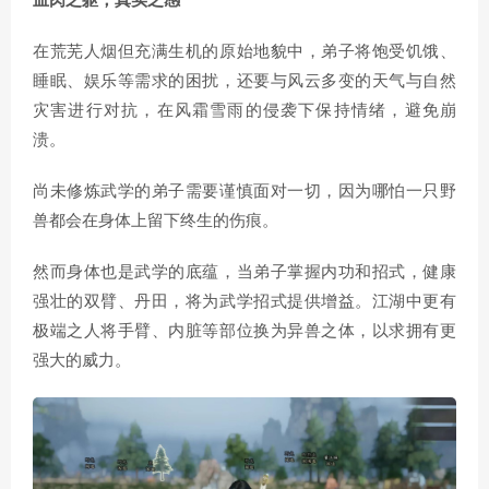
血肉之躯，真实之感
在荒芜人烟但充满生机的原始地貌中，弟子将饱受饥饿、
睡眠、娱乐等需求的困扰，还要与风云多变的天气与自然
灾害进行对抗，在风霜雪雨的侵袭下保持情绪，避免崩
溃。
尚未修炼武学的弟子需要谨慎面对一切，因为哪怕一只野
兽都会在身体上留下终生的伤痕。
然而身体也是武学的底蕴，当弟子掌握内功和招式，健康
强壮的双臂、丹田，将为武学招式提供增益。江湖中更有
极端之人将手臂、内脏等部位换为异兽之体，以求拥有更
强大的威力。