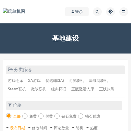
登录
基地建设
分类筛选
游戏仓库
3A游戏
优选(非3A)
同屏联机
局域网联机
Steam联机
微软联机
经典怀旧
正版激活入库
正版账号
价格
全部
免费
付费
钻石免费
钻石优惠
发布日期
修改时间
评论数量
随机
热度