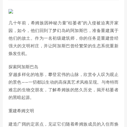
几十年前，希姆族因神秘力量“枯萎者”的入侵被迫离开家
园，如今，他们回到了梦幻岛屿阿加斯巴，准备重建属于
他们的故土。作为一名初级建筑师，你的任务是重建曾经
强大的文明村庄，并让阿加斯巴曾经繁荣的生态系统重新
焕发生机。
探索阿加斯巴岛
穿越多样化的地形，攀登宏伟的山脉，欣赏令人叹为观止
的景色——一切都以生动的高保真艺术风格呈现。与奇特而
难忘的生物交朋友，了解希姆族的悠久历史，揭开枯萎者
的黑暗起源。
重建希姆文明
建造广阔的定居点，见证它们随着希姆族成员的入住而焕