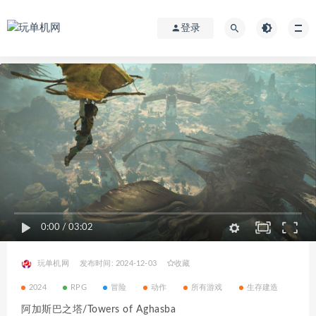
登录
0:00
/
03:02
玩单机网
发布时间: 2024-12-03
收藏
2024
RPG
冒险
动作
所有游戏
生存建造
阿加斯巴之塔/Towers of Aghasba