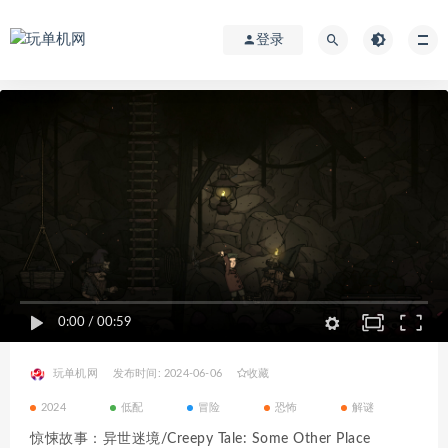
登录
0:00
/
00:59
玩单机网
发布时间: 2024-06-06
收藏
2024
低配
冒险
恐怖
解谜
惊悚故事：异世迷境/Creepy Tale: Some Other Place