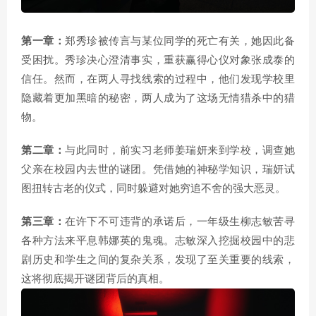
第一章：
郑秀珍被传言与某位同学的死亡有关，她因此备
受困扰。秀珍决心澄清事实，重获赢得心仪对象张成泰的
信任。然而，在两人寻找线索的过程中，他们发现学校里
隐藏着更加黑暗的秘密，两人成为了这场无情猎杀中的猎
物。
第二章：
与此同时，前实习老师姜瑞妍来到学校，调查她
父亲在校园内去世的谜团。凭借她的神秘学知识，瑞妍试
图扭转古老的仪式，同时躲避对她穷追不舍的强大恶灵。
第三章：
在许下不可违背的承诺后，一年级生柳志敏苦寻
各种方法来平息韩娜英的鬼魂。志敏深入挖掘校园中的悲
剧历史和学生之间的复杂关系，发现了至关重要的线索，
这将彻底揭开谜团背后的真相。