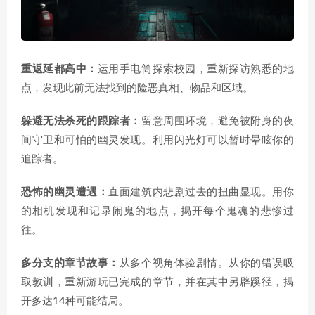
重返延都高中：
运用手电筒探索校园，重新探访熟悉的地
点，发现此前无法找到的险恶真相、物品和区域。
躲避无法杀死的跟踪者：
留意周围环境，避免被附身的夜
间守卫和可怕的幽灵发现。利用闪光灯可以暂时晕眩你的
追踪者。
恐怖的幽灵遭遇：
直面建筑内悲剧过去的扭曲显现。用你
的相机发现和记录闹鬼的地点，揭开每个鬼魂的悲惨过
往。
多分支的章节故事：
从多个视角体验剧情。从你的错误吸
取教训，重新游玩已完成的章节，并在其中另辟蹊径，揭
开多达14种可能结局。