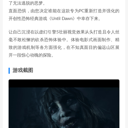
了无法逃脱的恶梦。
直面恐惧，由您决定谁能在这款专为PC重新打造并强化的
开创性恐怖经典游戏《Until Dawn》中幸存下来。
让自己沉浸在以虚幻引擎5壮丽视觉效果从头打造且令人丝
毫不敢松懈的砍杀恐怖体验中。体验电影式画面制作、精
致的游戏机制等各方面强化，在不知真面目的偏远山区展
开一段惊心动魄的探险。
游戏截图