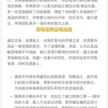
代，在体验横版战斗刺激的同时，你还能潜心构思基地建
造的策略。你将扮演一心复仇的战士索拉尔德·奥拉夫森。
有一名贵族烧毁了你的家园，绑架了你的爱人并逃跑到了
遥远的英格兰，你誓要让他付出代价。招兵买马、建立据
点，率领部队展开一场传奇的复仇之旅。
越过北海，远离故土，在揭开复仇的序幕之前，你需要先
筑起一座坚固的堡垒。为了追捕死敌，资源、士兵以及战
略思维都不可或缺。精心管理不断增长的经济，建立攻城
营地和练兵场，组建一支庞大的军队，扫荡邻近村庄夺取
资源，同时击退敌人。
建造并升级各类建筑以收集资源、招募战士，提升他
们的能力和装备。将新兴的村庄发展为强大的据点，
为你提供装备精良的军队和强大的攻城武器。
随着你不断向外扩张，也别忘了建立防御工事——面对
你的入侵，敌人不会坐以待毙。那些被征服的边境小