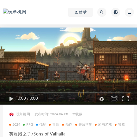
登录
0:00
/
0:00
玩单机网
发布时间: 2024-04-08
收藏
2024
RPG
低配
冒险
动作
开放世界
所有游戏
策略
英灵殿之子/Sons of Valhalla