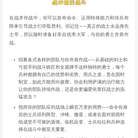
在战术作战中，你可以发布命令、运用特殊能力和排兵布
阵来引导战士们夺取胜利。但记住——真正的战士永远身先
士卒，所以随时准备好亲自统率大军，与你的勇士并肩作
战。
招募各式各样的部队与你并肩作战——从基础的剑士和
弓箭手到战斗铁匠和女盾牌手这样独特的勇士，每个
兵种都拥有自己的优势和劣势。用兵之道，贵在因时
制宜，如此方能所向披靡。你会利用萨满的治疗能力
让你的部队持续作战，还是你更偏爱依靠狂战士的迅
猛攻击？
指挥你的部队应对战场上瞬息万变的局势——命令你身
后的士兵排列阵型、冲锋、撤退，或者在面对箭雨时
组成坚不可摧的盾墙。临机应变、士兵站位和兵种选
择在战斗中都至关重要。