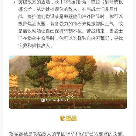
突破敌方的盾墙，亲手将他们斩落；或拉弓射箭或投
掷长矛，从远处摧毁你的敌人。在与战士们并肩作
战、掩护他们撤退或是率领他们冲锋陷阵时，你可以
投掷焦油火瓶，装备强力的符石来提振部队士气，或
是痛饮蜜酒让自己保持坚韧不拔。苦战结束，当战士
们在堡垒中修整时，你可以选择独自探索荒野，寻找
宝藏和骚扰敌人。
攻城器械是攻陷敌人的坚固堡垒和保护己方要塞的关键。