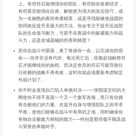
上。有些符石能增强你的部队，有些助你发展经济，
有些甚至能强化自身。解锁更为强大的攻击技巧，成
为一名娴熟的夜间奇袭精英，或是寻找能够使战团的
协同效应提升至最大的方法。你会专注于提升近战部
队的生命值与耐力，弓箭手在夜战中的躲避能力和战
斗力，还是攻城器械的伤害和精度？
若你在战斗中陨落，奥丁将保你一命，以完成你的宿
命——但并非没有代价。每次死亡后，你都必须献祭符
石才能继续你的旅程。而决定舍弃的符石可能导致往
日依赖的战略不再有效，这时你就必须重新考虑制定
作战计划了。
你不时会发现自己陷入单挑对决——一张阴谋交织的大
网使你不得不直面一个又一个敌军首领，而只有你拥
有击败他们的力量。在提升自身与增强部队之间寻求
平衡，使他们能够在战斗中有用武之地，同时确保你
有独自击败敌方精锐的能力——特别是那些毫不顾及战
斗荣誉的卑鄙对手。