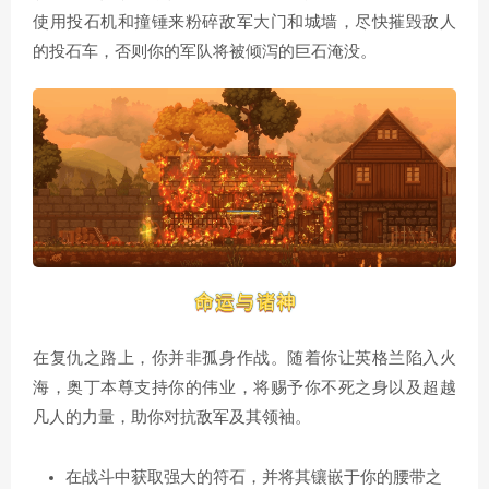
使用投石机和撞锤来粉碎敌军大门和城墙，尽快摧毁敌人
的投石车，否则你的军队将被倾泻的巨石淹没。
在复仇之路上，你并非孤身作战。随着你让英格兰陷入火
海，奥丁本尊支持你的伟业，将赐予你不死之身以及超越
凡人的力量，助你对抗敌军及其领袖。
在战斗中获取强大的符石，并将其镶嵌于你的腰带之