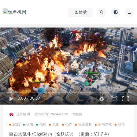
登录
0:00
/
00:57
玩单机网
发布时间: 2024-03-20
收藏
2026
休闲
低配
儿童
动作
同屏联机
所有游戏
格斗
巨击大乱斗/GigaBash（全DLCs）（更新：V1.7.4）