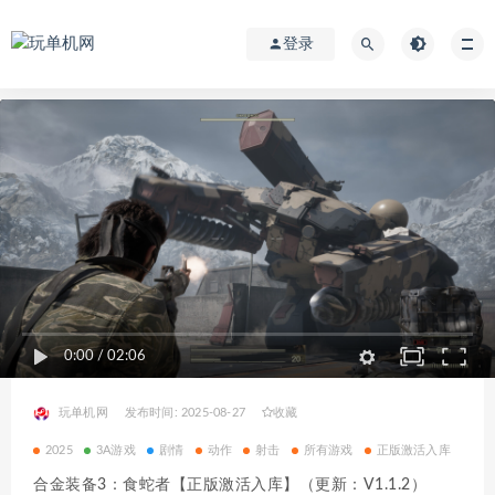
登录
0:00
/
02:06
玩单机网
发布时间: 2025-08-27
收藏
2025
3A游戏
剧情
动作
射击
所有游戏
正版激活入库
合金装备3：食蛇者【正版激活入库】（更新：V1.1.2）