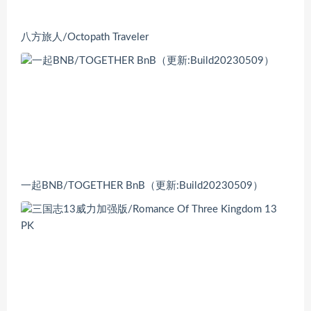
八方旅人/Octopath Traveler
一起BNB/TOGETHER BnB（更新:Build20230509）