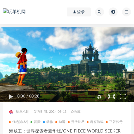
登录
0:00
/
00:28
玩单机网
发布时间: 2024-03-13
收藏
优选(非3A)
冒险
动作
动漫
开放世界
所有游戏
正版账号
海贼王：世界探索者豪华版/ONE PIECE WORLD SEEKER