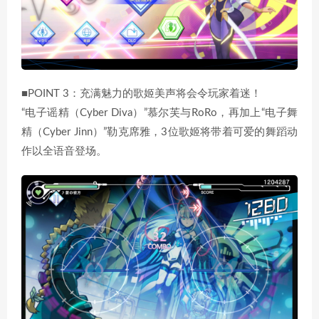
■POINT 3：充满魅力的歌姬美声将会令玩家着迷！
“电子谣精（Cyber Diva）”慕尔芙与RoRo，再加上“电子舞
精（Cyber Jinn）”勒克席雅，3位歌姬将带着可爱的舞蹈动
作以全语音登场。