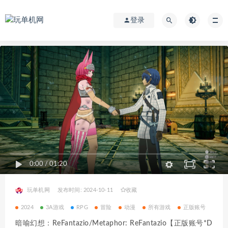
登录
0:00
/
01:20
玩单机网
发布时间: 2024-10-11
收藏
2024
3A游戏
RPG
冒险
动漫
所有游戏
正版账号
暗喻幻想：ReFantazio/Metaphor: ReFantazio【正版账号*D