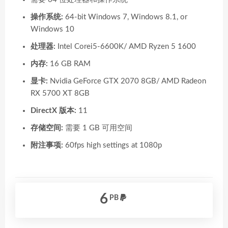
操作系统:
64-bit Windows 7, Windows 8.1, or
Windows 10
处理器:
Intel Corei5-6600K/ AMD Ryzen 5 1600
内存:
16 GB RAM
显卡:
Nvidia GeForce GTX 2070 8GB/ AMD Radeon
RX 5700 XT 8GB
DirectX 版本:
11
存储空间:
需要 1 GB 可用空间
附注事项:
60fps high settings at 1080p
6
PB