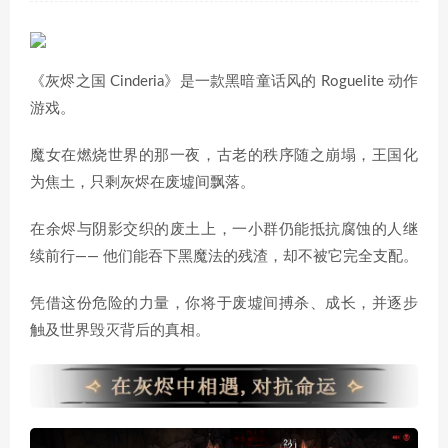
《灰烬之国 Cinderia》是一款黑暗童话风的 Roguelite 动作
游戏。
魔女在燃烧世界的那一夜，古老的秩序随之崩塌，王国化
为焦土，只剩灰烬在废墟间飘落。
在余烬与阴影交织的废土上，一小群仍能抵抗腐蚀的人继
续前行—— 他们能吞下黑魔法的残渣，却不被它完全支配。
凭借这份危险的力量，你将于废墟间搏杀、成长，并逐步
触及世界毁灭背后的真相。