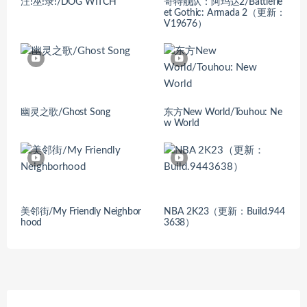
汪!巫!录!/DOG WITCH
哥特舰队：阿玛达2/Battlefle
et Gothic: Armada 2（更新：
V19676）
幽灵之歌/Ghost Song
东方New World/Touhou: Ne
w World
美邻街/My Friendly Neighbor
NBA 2K23（更新：Build.944
hood
3638）