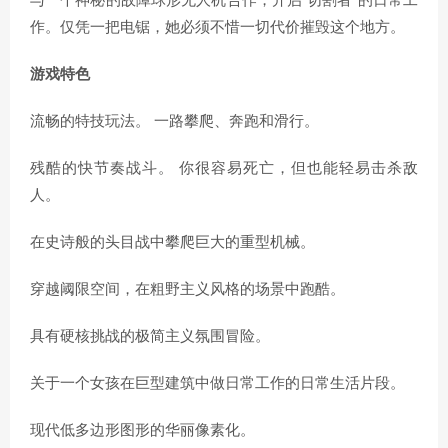
与一个神秘的故障球形无人机合作，开启“切割者”的日常工
作。仅凭一把电锯，她必须不惜一切代价摧毁这个地方。
游戏特色
流畅的特技玩法。 一路攀爬、奔跑和滑行。
残酷的快节奏战斗。 你很容易死亡，但也能轻易击杀敌
人。
在史诗般的头目战中攀爬巨大的重型机械。
穿越阈限空间，在粗野主义风格的场景中跑酷。
具有硬核挑战的极简主义氛围冒险。
关于一个女孩在巨型建筑中做日常工作的日常生活片段。
现代低多边形图形的华丽像素化。