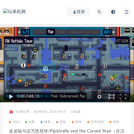
登录
0:00
/
01:33
玩单机网
发布时间: 2026-04-21
收藏
2026
低配
像素
冒险
剧情
所有游戏
探索
皮皮蝠与诅咒悠悠球/Pipistrello and the Cursed Yoyo（含汉