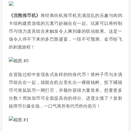
《浣熊推币机》
将经典街机推币机充满混乱的乐趣与肉鸽
卡组构建类游戏的元素巧妙融合在一起。玩家可以将特制
币与强力道具组合来触发令人爽到爆的联动效果。这是一
场令人停不下来的多巴胺盛宴，一段不可预测、金币纷飞
的刺激旅程！
在冒险过程中发现各式各样的特殊代币！将种子币与水滴
币组合在一起，就能在机台里长出一棵摇钱树。投下橘猫
币可将鼠鼠币一网打尽，并额外获得大量奖券。想要更多
分数？用加加币可全面提高你的得分。进度太慢了？发射
核弹币引爆全场，一口气将所有代币炸向前方！