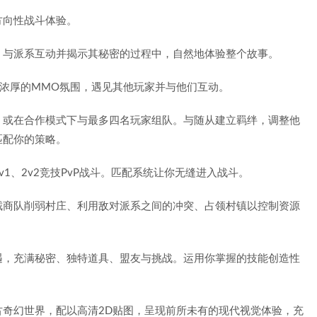
方向性战斗体验。
、与派系互动并揭示其秘密的过程中，自然地体验整个故事。
浓厚的MMO氛围，遇见其他玩家并与他们互动。
，或在合作模式下与最多四名玩家组队。与随从建立羁绊，调整他
匹配你的策略。
1、2v2竞技PvP战斗。匹配系统让你无缝进入战斗。
截商队削弱村庄、利用敌对派系之间的冲突、占领村镇以控制资源
遇，充满秘密、独特道具、盟友与挑战。运用你掌握的技能创造性
古奇幻世界，配以高清2D贴图，呈现前所未有的现代视觉体验，充