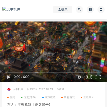
登录
0:00
/
0:00
玩单机网
发布时间: 2026-01-24
收藏
休闲
优选(非3A)
城市建造
所有游戏
正版账号
东方：平野孤鸿【正版账号】