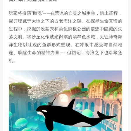
玩家将扮演“幽魂”——在荒凉的亡灵之城重生，踏上征程，
揭开埋藏于大地之下的古老海洋之谜。在探寻生命真谛的
过程中，挖掘沉没墓穴和类似滑板公园的遗迹中隐藏的失
落文明。将沙丘化作波光粼粼的翡翠色水域，见证神奇海
洋生物以壮观的鱼群形式重现。在冲浪中感受与自然相
连、唤醒生命的精神力量——但切记，海浪之下也暗藏危
机。