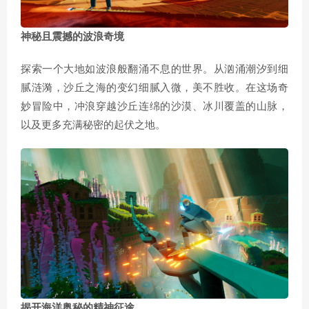
神秘且震撼的波浪奇境
探索一个大地如波浪般翻涌不息的世界。从汹涌潮汐到细
腻涟漪，沙丘之海的变幻细腻入微，美不胜收。在这场奇
妙冒险中，冲浪穿越沙丘连绵的沙漠、冰川覆盖的山脉，
以及更多充满秘密的起伏之地。
揭开海洋奥秘的精神征途