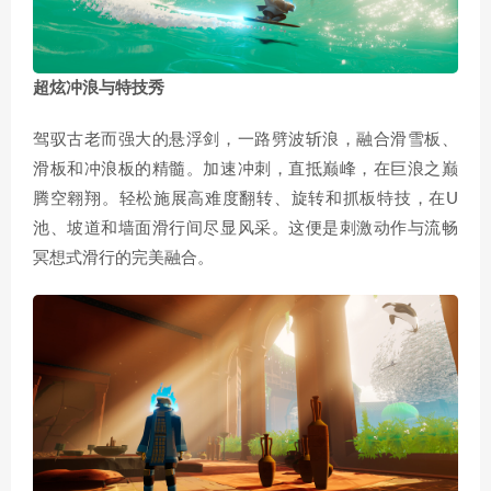
超炫冲浪与特技秀
驾驭古老而强大的悬浮剑，一路劈波斩浪，融合滑雪板、
滑板和冲浪板的精髓。加速冲刺，直抵巅峰，在巨浪之巅
腾空翱翔。轻松施展高难度翻转、旋转和抓板特技，在U
池、坡道和墙面滑行间尽显风采。这便是刺激动作与流畅
冥想式滑行的完美融合。