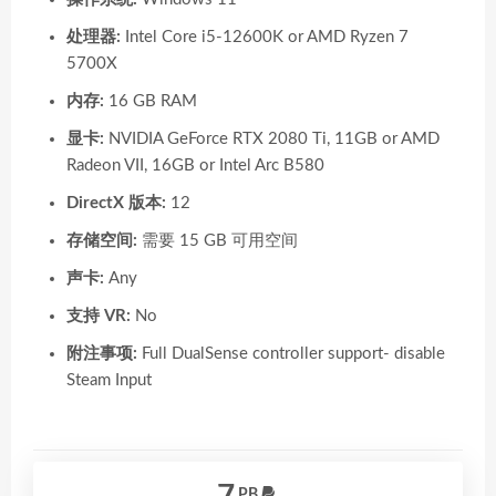
处理器:
Intel Core i5-12600K or AMD Ryzen 7
5700X
内存:
16 GB RAM
显卡:
NVIDIA GeForce RTX 2080 Ti, 11GB or AMD
Radeon VII, 16GB or Intel Arc B580
DirectX 版本:
12
存储空间:
需要 15 GB 可用空间
声卡:
Any
支持 VR:
No
附注事项:
Full DualSense controller support- disable
Steam Input
PB