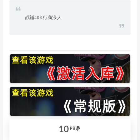
战锤40K行商浪人
10
PB