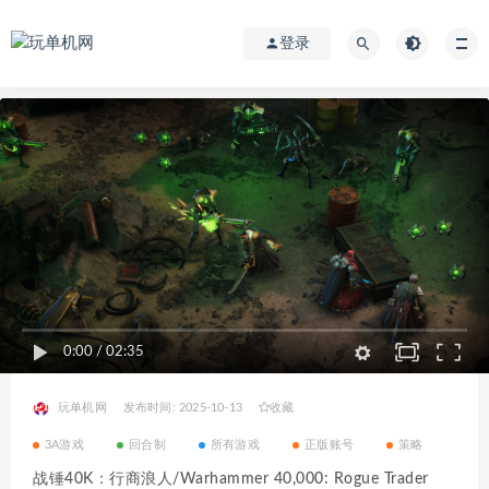
登录
0:00
/
02:35
玩单机网
发布时间: 2025-10-13
收藏
3A游戏
回合制
所有游戏
正版账号
策略
战锤40K：行商浪人/Warhammer 40,000: Rogue Trader