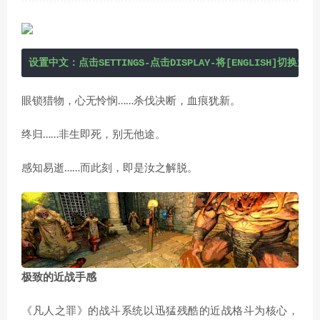
设置中文：点击SETTINGS-点击DISPLAY-将[ENGLISH]切换为[SC
眼锁猎物，心无怜悯……杀伐决断，血痕犹新。
终归……非生即死，别无他途。
感知易逝……而此刻，即是汝之解脱。
极致的近战手感
《凡人之罪》的战斗系统以迅猛残酷的近战格斗为核心，