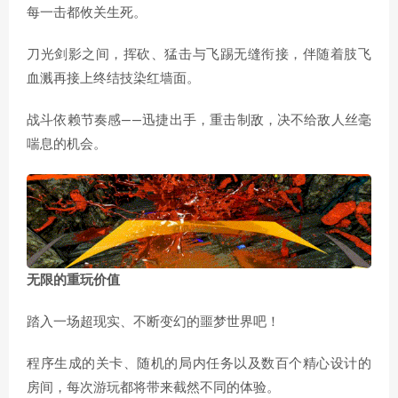
每一击都攸关生死。
刀光剑影之间，挥砍、猛击与飞踢无缝衔接，伴随着肢飞
血溅再接上终结技染红墙面。
战斗依赖节奏感——迅捷出手，重击制敌，决不给敌人丝毫
喘息的机会。
无限的重玩价值
踏入一场超现实、不断变幻的噩梦世界吧！
程序生成的关卡、随机的局内任务以及数百个精心设计的
房间，每次游玩都将带来截然不同的体验。