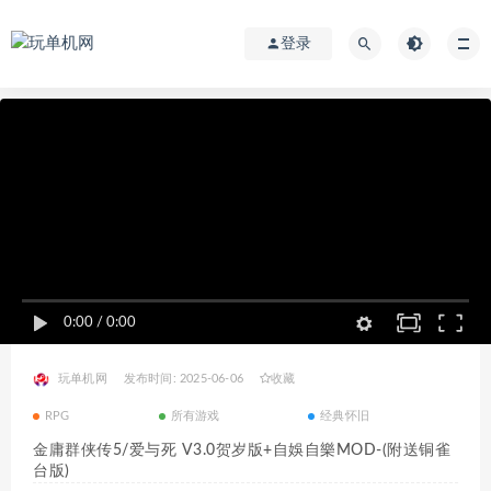
登录
0:00
/
0:00
玩单机网
发布时间: 2025-06-06
收藏
RPG
所有游戏
经典怀旧
金庸群侠传5/爱与死 V3.0贺岁版+自娛自樂MOD-(附送铜雀
台版)