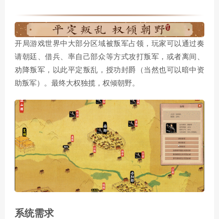
开局游戏世界中大部分区域被叛军占领，玩家可以通过奏
请朝廷、借兵、率自己部众等方式攻打叛军，或者离间、
劝降叛军，以此平定叛乱，授功封爵（当然也可以暗中资
助叛军）。最终大权独揽，权倾朝野。
系统需求