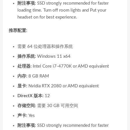
附注事项:
SSD strongly recommended for faster
loading time. Turn off room lights and Put your
headset on for best experience.
推荐配置:
需要 64 位处理器和操作系统
操作系统:
Windows 11 x64
处理器:
Intel Core i7-4770K or AMD equivalent
内存:
8 GB RAM
显卡:
Nvidia RTX 2080 or AMD equivalent
DirectX 版本:
12
存储空间:
需要 30 GB 可用空间
声卡:
Yes
附注事项:
SSD strongly recommended for faster