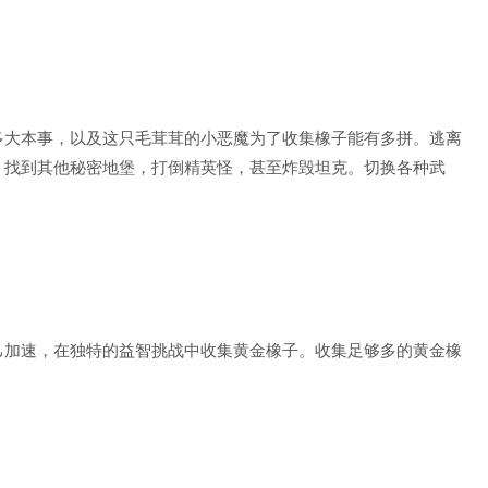
多大本事，以及这只毛茸茸的小恶魔为了收集橡子能有多拼。逃离
，找到其他秘密地堡，打倒精英怪，甚至炸毁坦克。切换各种武
己加速，在独特的益智挑战中收集黄金橡子。收集足够多的黄金橡