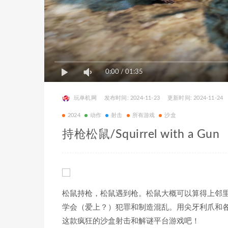
0:00
/
01:35
玩单机网
发布时间: 2024-11-23
更新时间: 2024-11-24
2024
动作
射击
所有游戏
沙盒
持枪松鼠/Squirrel with a Gun
松鼠持枪，松鼠遇到枪。松鼠大概可以算得上邻
学会（爱上？）犯罪和制造混乱。用尖牙利爪和
这款疯狂的沙盒射击和解谜平台游戏吧！