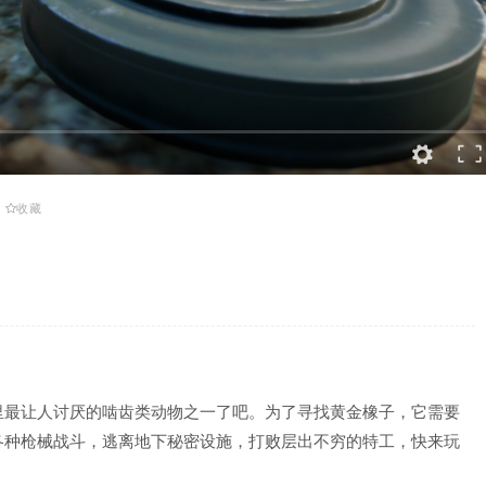
收藏
里最让人讨厌的啮齿类动物之一了吧。为了寻找黄金橡子，它需要
各种枪械战斗，逃离地下秘密设施，打败层出不穷的特工，快来玩