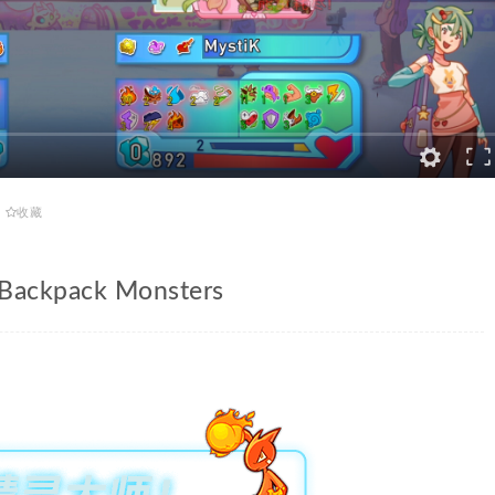
收藏
kpack Monsters