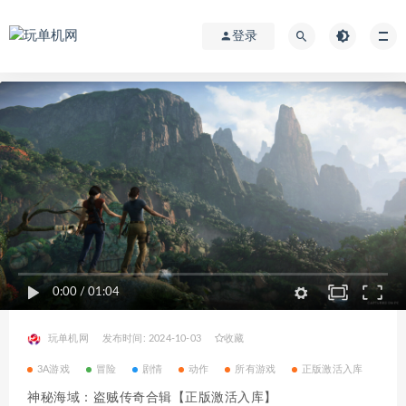
登录
0:00
/
01:04
玩单机网
发布时间: 2024-10-03
收藏
3A游戏
冒险
剧情
动作
所有游戏
正版激活入库
神秘海域：盗贼传奇合辑【正版激活入库】