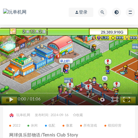
登录
0:00
/
01:06
玩单机网
发布时间: 2024-09-16
收藏
2022
休闲
低配
像素
所有游戏
模拟经营
网球俱乐部物语/Tennis Club Story