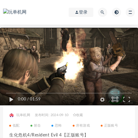
登录
0:00
/
01:59
玩单机网
发布时间: 2024-09-10
收藏
低配
射击
恐怖
所有游戏
正版账号
生化危机4/Resident Evil 4【正版账号】