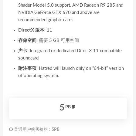
Shader Model 5.0 support. AMD Radeon R9 285 and
NVIDIA GeForce GTX 670 and above are
recommended graphic cards.
DirectX 版本:
11
存储空间:
需要 5 GB 可用空间
声卡:
Integrated or dedicated DirectX 11 compatible
soundcard
附注事项:
Hatred will launch only on “64-bit” version
of operating system.
5
PB
普通用户购买价格 :
5PB