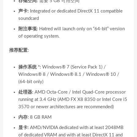
存储空间:
需要 5 GB 可用空间
声卡:
Integrated or dedicated DirectX 11 compatible
soundcard
附注事项:
Hatred will launch only on “64-bit” version
of operating system.
推荐配置:
操作系统 *:
Windows® 7 (Service Pack 1) /
Windows® 8 / Windows® 8.1 / Windows® 10 /
(64-bit only)
处理器:
AMD Octa-Core / Intel Quad-Core processor
running at 3.4 GHz (AMD FX X8 8350 or Intel Core i5
3570 or newer architectures are recommended)
内存:
8 GB RAM
显卡:
AMD/NVIDIA dedicated with at least 2048MB
of dedicated VRAM and with at least DirectX 11 and