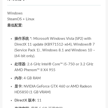
Windows
SteamOS + Linux
最低配置:
操作系统 *:
Microsoft Windows Vista (SP2) with
DirectX 11 update (KB971512-x64), Windows® 7
(Service Pack 1) , Windows 8.1 and Windows 10 –
(64-bit only).
处理器:
2.6 GHz Intel® Core™ i5-750 or 3.2 GHz
AMD Phenom™ II X4 955
内存:
4 GB RAM
显卡:
NVIDIA GeForce GTX 460 or AMD Radeon
HD5850 (1 GB VRAM)
DirectX 版本:
11