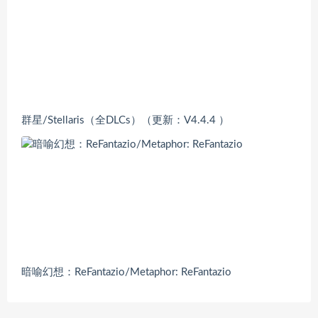
群星/Stellaris（全DLCs）（更新：V4.4.4 ）
暗喻幻想：ReFantazio/Metaphor: ReFantazio