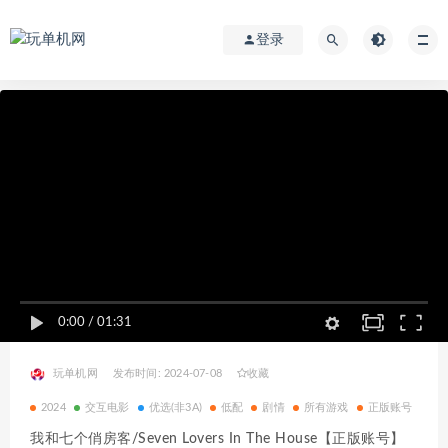
登录
0:00
/
01:31
玩单机网
发布时间: 2024-07-08
收藏
2024
交互电影
优选(非3A)
低配
剧情
所有游戏
正版账号
真
我和七个俏房客/Seven Lovers In The House【正版账号】