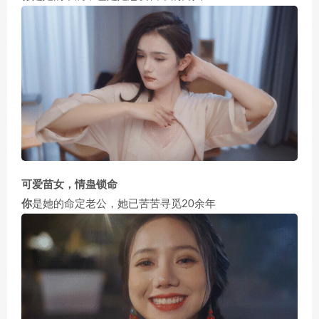
可爱苗女，情蛊锁命
你
是她的命定老公，她已苦苦寻觅20余年