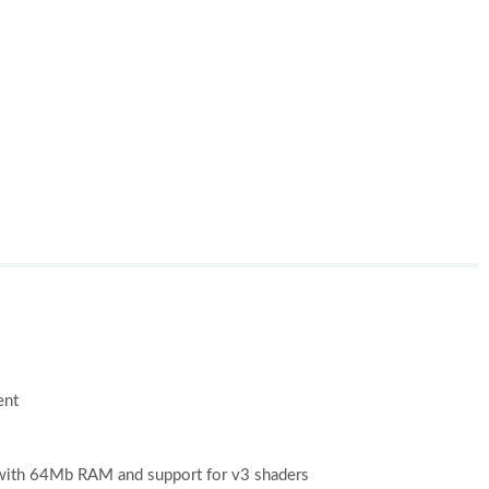
ent
 with 64Mb RAM and support for v3 shaders