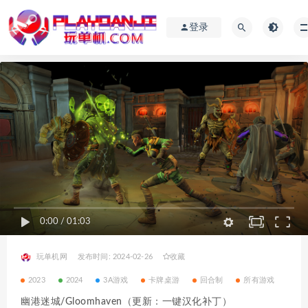
登录
0:00
/
01:03
玩单机网
发布时间: 2024-02-26
收藏
2023
2024
3A游戏
卡牌桌游
回合制
所有游戏
幽港迷城/Gloomhaven（更新：一键汉化补丁）