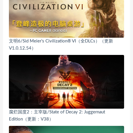
文明6/Sid Meier’s Civilization® VI（全DLCs）（更新
V1.0.12.54）
腐烂国度2：主宰版/State of Decay 2: Juggernaut
Edition（更新：V38）