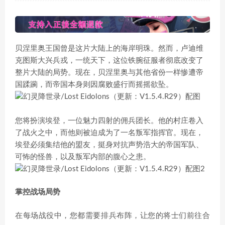
贝涅里奥王国曾是这片大陆上的海岸明珠。然而，卢迪维
克图斯大兴兵戎，一统天下，这位铁腕征服者彻底改变了
整片大陆的局势。现在，贝涅里奥与其他省份一样惨遭帝
国蹂躏，而帝国本身则因腐败盛行而摇摇欲坠。
您将扮演埃登，一位魅力四射的佣兵团长。他的村庄卷入
了战火之中，而他则被迫成为了一名叛军指挥官。现在，
埃登必须集结他的盟友，挺身对抗声势浩大的帝国军队、
可怖的怪兽，以及叛军内部的腹心之患。
掌控战场局势
在每场战役中，您都需要排兵布阵，让您的将士们前往合