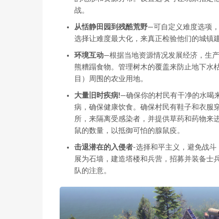
战。
从恬静田园到残酷荒野
—可自定义难度选项
选择让难度最大化，来真正检验他们的城镇
环境互动
—根据当地资源情况发展经济，生
熊糟蹋食物。管理树木的覆盖来防止地下水
目）周围的农业用地。
大量旧时疾病!
—确保你的村民有干净的水喝
病，确保健康饮食。确保村民有鞋子和衣服
所，来隔离受感染者，并提供草药和药物来
鼠的数量，以抵御可怕的腺鼠疫。
击退潜在的入侵者
-选择和平主义，避免战
展为石墙，建造塔楼和兵营，招募并装备士
队的注意。