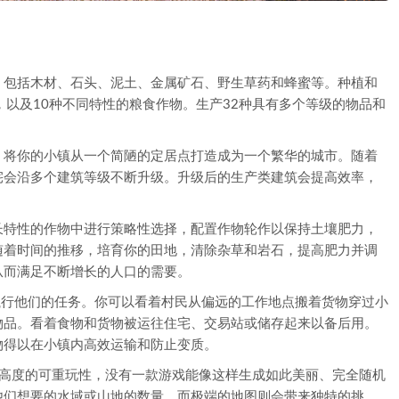
，包括木材、石头、泥土、金属矿石、野生草药和蜂蜜等。种植和
，以及10种不同特性的粮食作物。生产32种具有多个等级的物品和
，将你的小镇从一个简陋的定居点打造成为一个繁华的城市。随着
宅会沿多个建筑等级不断升级。升级后的生产类建筑会提高效率，
生长特性的作物中进行策略性选择，配置作物轮作以保持土壤肥力，
随着时间的推移，培育你的田地，清除杂草和岩石，提高肥力并调
从而满足不断增长的人口的需要。
执行他们的任务。你可以看着村民从偏远的工作地点搬着货物穿过小
物品。看着食物和货物被运往住宅、交易站或储存起来以备后用。
物得以在小镇内高效运输和防止变质。
ntier》具有高度的可重玩性，没有一款游戏能像这样生成如此美丽、完全随机
他们想要的水域或山地的数量，而极端的地图则会带来独特的挑