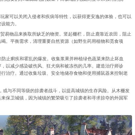
，玩家可以关闭入侵者和疾病等特性，以获得更安逸的体验，也可以
建设能力。
产贸易物品来换取所缺乏的物资。竖起栅栏，防止鹿靠近农田，阻止
枯竭。平衡需求，清理重要自然资源（如野生药用植物和觅食项
来防止痢疾和霍乱的爆发。收集浆果并种植绿色蔬菜来防止坏血
穿，以减少感染破伤风、狂犬病和被冻伤的几率。建造治疗师诊
进行治疗。通过收集垃圾、安全地储存食物和使用捕鼠器来控制老
斗，或与不同等级的掠袭者战斗，以提高城镇的生存风险。从木栅发
兵来保卫城镇，因为城镇的繁荣吸引了掠袭者和寻求掠夺的外国军