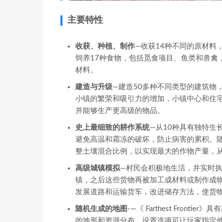
主要特性
收获、种植、制作
—收获14种不同的原材料
饲养17种食物，包括觅食项目、鱼类和兽禽
材料。
建造与升级
—建造50多种不同类型的建筑物
小镇的繁荣和吸引力的增加，小镇中心和住
并能够生产更高级的物品。
史上最细致的耕作系统
—从10种具有独特
避免高温和霜冻的破坏，防止病害的累积。
整土壤混合比例，以实现最大的作物产量，
高级城镇模拟
—村民会积极地生活，并实时
镇，之后这些货物再被加工成材料或制作成
发展道路和运输货车，改进储存方法，使货
随机生成的地图
-—《 Farthest Fro
的地形和资源分布。设置选项可让玩家指定