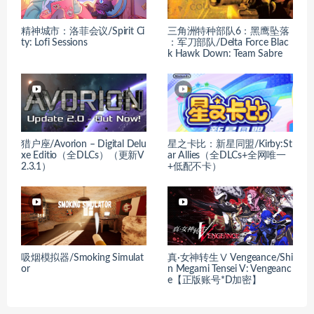
精神城市：洛菲会议/Spirit Ci
三角洲特种部队6：黑鹰坠落
ty: Lofi Sessions
：军刀部队/Delta Force Blac
k Hawk Down: Team Sabre
猎户座/Avorion – Digital Delu
星之卡比：新星同盟/Kirby:St
xe Editio（全DLCs）（更新V
ar Allies（全DLCs+全网唯一
2.3.1）
+低配不卡）
吸烟模拟器/Smoking Simulat
真·女神转生Ⅴ Vengeance/Shi
or
n Megami Tensei V: Vengeanc
e【正版账号*D加密】